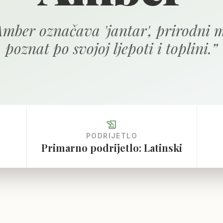
mber označava 'jantar', prirodni 
poznat po svojoj ljepoti i toplini.
”
history_edu
PODRIJETLO
Primarno podrijetlo: Latinski