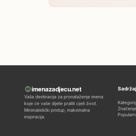
child_care
imenazadjecu.net
Sadrža
Vaša destinacija za pronalaženje imena
Kategori
koje će vaše dijete pratiti cijeli život.
Značenje
Minimalistički pristup, maksimalna
Popularn
inspiracija.