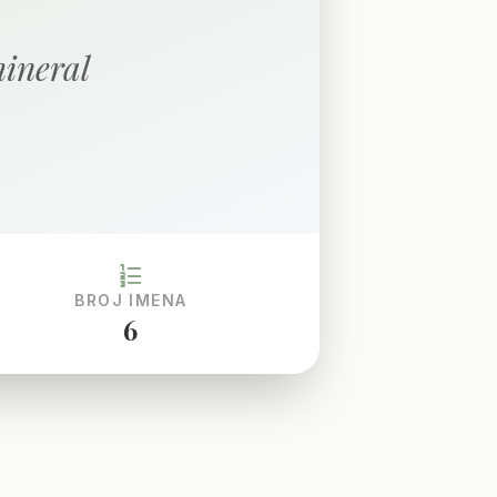
mineral
format_list_numbered
BROJ IMENA
6