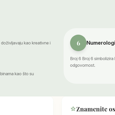
6
Numerologi
oživljavaju kao kreativne i
Broj
6
Broj 6 simbolizira 
odgovornost.
obinama kao što su
Znamenite o
star