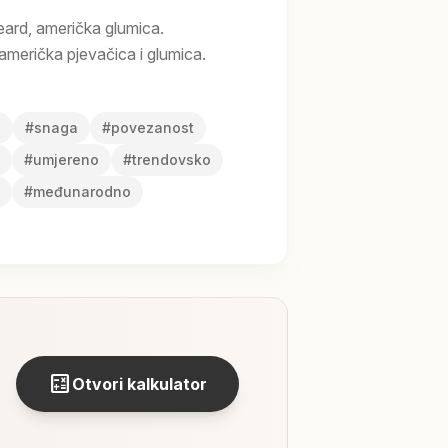
ard, američka glumica.
američka pjevačica i glumica.
a
#
snaga
#
povezanost
#
umjereno
#
trendovsko
#
međunarodno
calculate
Otvori kalkulator