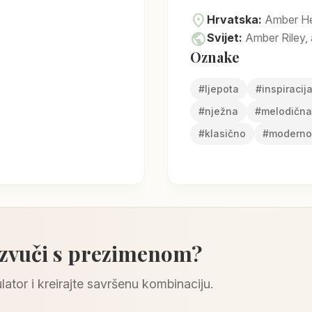
location_on
Hrvatska:
Amber He
public
Svijet:
Amber Riley, 
Oznake
#
ljepota
#
inspiracij
#
nježna
#
melodična
#
klasično
#
moderno
 zvuči s prezimenom?
lator i kreirajte savršenu kombinaciju.