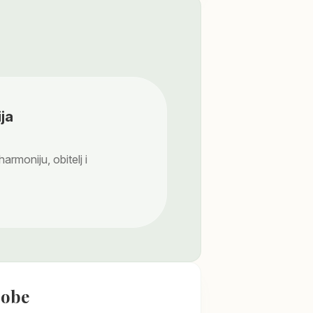
ja
harmoniju, obitelj i
sobe