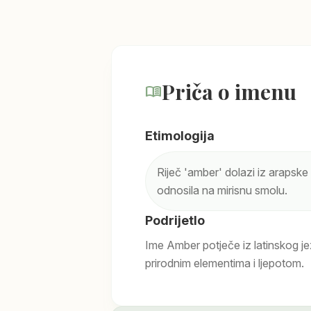
Priča o imenu
menu_book
Etimologija
Riječ 'amber' dolazi iz arapske 
odnosila na mirisnu smolu.
Podrijetlo
Ime Amber potječe iz latinskog je
prirodnim elementima i ljepotom.