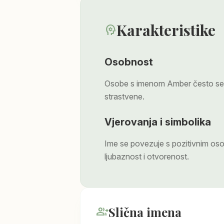
Karakteristike
psychology
Osobnost
Osobe s imenom Amber često se d
strastvene.
Vjerovanja i simbolika
Ime se povezuje s pozitivnim os
ljubaznost i otvorenost.
Slična imena
group_add