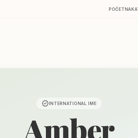
POČETNA
KA
verified
INTERNATIONAL
IME
Amber