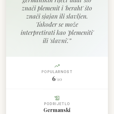
znači plemenit i 'beraht' što
znači sjajan ili slavljen.
Također se može
interpretirati kao 'plemeniti'
ili 'slavni'.
”
trending_up
POPULARNOST
6
/10
history_edu
PODRIJETLO
Germanski