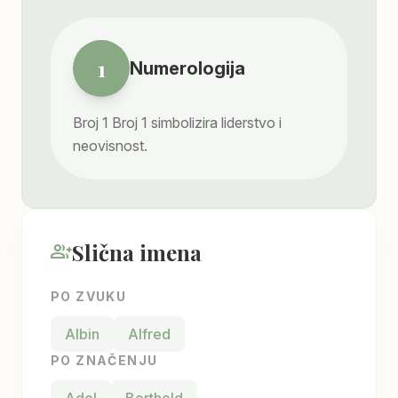
1
Numerologija
Broj
1
Broj 1 simbolizira liderstvo i
neovisnost.
Slična imena
group_add
PO ZVUKU
Albin
Alfred
PO ZNAČENJU