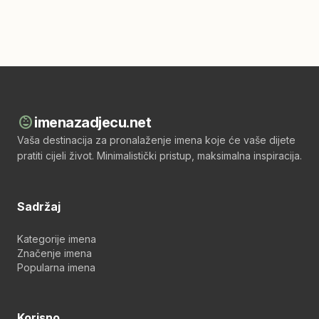
child_care
imenazadjecu.net
Vaša destinacija za pronalaženje imena koje će vaše dijete
pratiti cijeli život. Minimalistički pristup, maksimalna inspiracija.
Sadržaj
Kategorije imena
Značenje imena
Popularna imena
Korisno