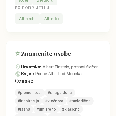
Adel
Berthold
PO PODRIJETLU
Albrecht
Alberto
Znamenite osobe
star
location_on
Hrvatska:
Albert Einstein, poznati fizičar.
public
Svijet:
Prince Albert od Monaka.
Oznake
#
plemenitost
#
snaga duha
#
inspiracija
#
vječnost
#
melodična
#
jasna
#
umjereno
#
klasično