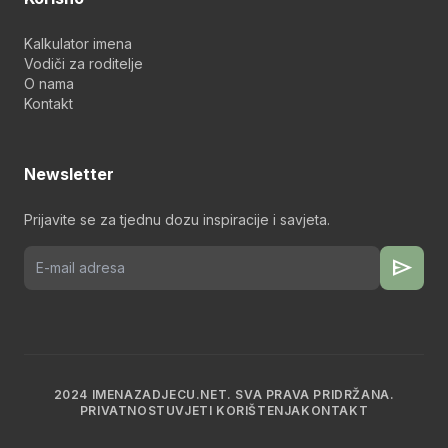
Kalkulator imena
Vodiči za roditelje
O nama
Kontakt
Newsletter
Prijavite se za tjednu dozu inspiracije i savjeta.
send
2024 IMENAZADJECU.NET. SVA PRAVA PRIDRŽANA.
PRIVATNOST
UVJETI KORIŠTENJA
KONTAKT