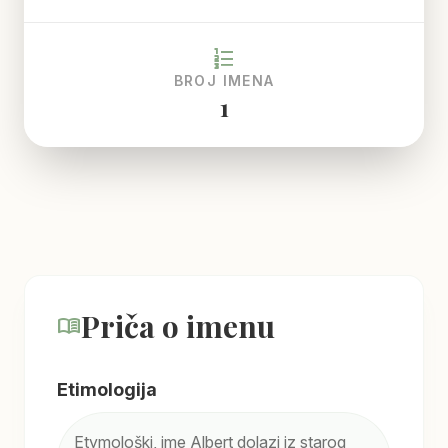
format_list_numbered
BROJ IMENA
1
Priča o imenu
menu_book
Etimologija
Etymološki, ime Albert dolazi iz starog