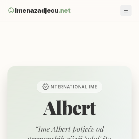
child_care
imenazadjecu
.net
verified
INTERNATIONAL
IME
Albert
“
Ime Albert potječe od
germanskih riječi 'adal' što